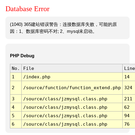
Database Error
(1040) 365建站错误警告：连接数据库失败，可能的原
因：1、数据库密码不对; 2、mysql未启动。
PHP Debug
No.
File
Line
1
/index.php
14
2
/source/function/function_extend.php
324
3
/source/class/jzmysql.class.php
211
4
/source/class/jzmysql.class.php
62
5
/source/class/jzmysql.class.php
94
6
/source/class/jzmysql.class.php
76