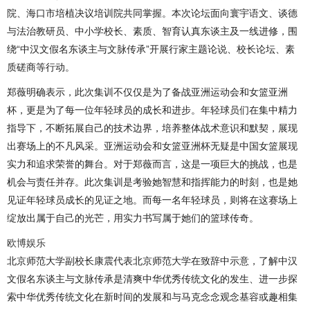
院、海口市培植决议培训院共同掌握。本次论坛面向寰宇语文、谈德
与法治教研员、中小学校长、素质、智育认真东谈主及一线进修，围
绕“中汉文假名东谈主与文脉传承”开展行家主题论说、校长论坛、素
质磋商等行动。
郑薇明确表示，此次集训不仅仅是为了备战亚洲运动会和女篮亚洲
杯，更是为了每一位年轻球员的成长和进步。年轻球员们在集中精力
指导下，不断拓展自己的技术边界，培养整体战术意识和默契，展现
出赛场上的不凡风采。亚洲运动会和女篮亚洲杯无疑是中国女篮展现
实力和追求荣誉的舞台。对于郑薇而言，这是一项巨大的挑战，也是
机会与责任并存。此次集训是考验她智慧和指挥能力的时刻，也是她
见证年轻球员成长的见证之地。而每一名年轻球员，则将在这赛场上
绽放出属于自己的光芒，用实力书写属于她们的篮球传奇。
欧博娱乐
北京师范大学副校长康震代表北京师范大学在致辞中示意，了解中汉
文假名东谈主与文脉传承是清爽中华优秀传统文化的发生、进一步探
索中华优秀传统文化在新时间的发展和与马克念念观念基容或趣相集