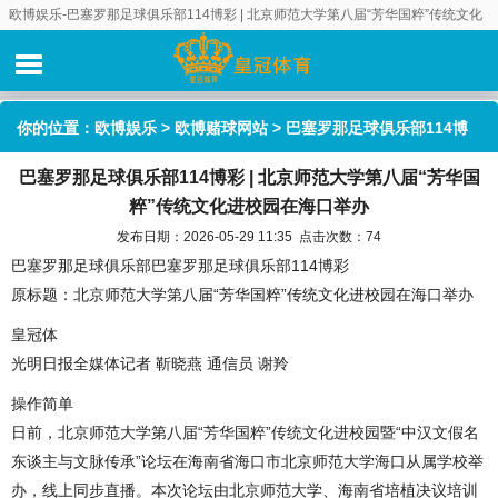
欧博娱乐-巴塞罗那足球俱乐部114博彩 | 北京师范大学第八届“芳华国粹”传统文化
进校园在海口举办
你的位置：
欧博娱乐
>
欧博赌球网站
> 巴塞罗那足球俱乐部114博
巴塞罗那足球俱乐部114博彩 | 北京师范大学第八届“芳华国
彩 | 北京师范大学第八届“芳华国粹”传统文化进校园在海口举办
粹”传统文化进校园在海口举办
发布日期：2026-05-29 11:35 点击次数：74
巴塞罗那足球俱乐部巴塞罗那足球俱乐部114博彩
原标题：北京师范大学第八届“芳华国粹”传统文化进校园在海口举办
皇冠体
光明日报全媒体记者 靳晓燕 通信员 谢羚
操作简单
日前，北京师范大学第八届“芳华国粹”传统文化进校园暨“中汉文假名
东谈主与文脉传承”论坛在海南省海口市北京师范大学海口从属学校举
办，线上同步直播。本次论坛由北京师范大学、海南省培植决议培训