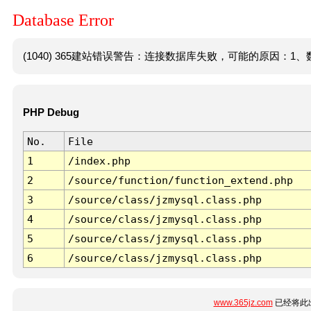
Database Error
(1040) 365建站错误警告：连接数据库失败，可能的原因：1、数
PHP Debug
No.
File
1
/index.php
2
/source/function/function_extend.php
3
/source/class/jzmysql.class.php
4
/source/class/jzmysql.class.php
5
/source/class/jzmysql.class.php
6
/source/class/jzmysql.class.php
www.365jz.com
已经将此