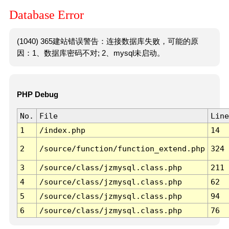
Database Error
(1040) 365建站错误警告：连接数据库失败，可能的原
因：1、数据库密码不对; 2、mysql未启动。
PHP Debug
No.
File
Line
1
/index.php
14
2
/source/function/function_extend.php
324
3
/source/class/jzmysql.class.php
211
4
/source/class/jzmysql.class.php
62
5
/source/class/jzmysql.class.php
94
6
/source/class/jzmysql.class.php
76