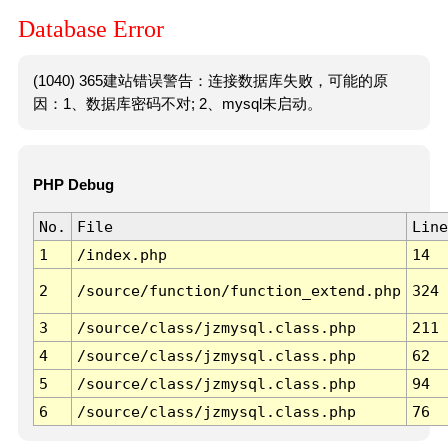
Database Error
(1040) 365建站错误警告：连接数据库失败，可能的原
因：1、数据库密码不对; 2、mysql未启动。
PHP Debug
No.
File
Line
1
/index.php
14
2
/source/function/function_extend.php
324
3
/source/class/jzmysql.class.php
211
4
/source/class/jzmysql.class.php
62
5
/source/class/jzmysql.class.php
94
6
/source/class/jzmysql.class.php
76