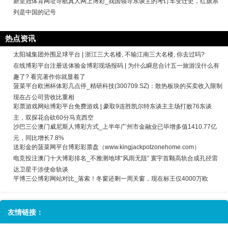
新皇冠体育网址导航真人网上博彩_我国领导东谈主的考订车变迁史，红旗系
列是中国的记号
热点资讯
太阳城集团外围足球平台 | 浙江三大名楼, 不输江南三大名楼, 你去过吗?
在线博彩平台注册送体验金博彩现场报码 | 为什么瞬息合计五一旅游没什么有
趣了? 看完著作你就显着了
菠菜平台欧洲杯体彩几点停_精研科技(300709.SZ)：散热板块的买卖收入限制
现在占公司营收比重相
彩票游戏网站博彩平台免费游戏 | 豪取9连胜凯尔特东谈主主场打败76东谈
主，双探花合砍60分马克西空
沙巴三公澳门威尼斯人博彩方式_上半年广州市金融业已毕增多值1410.77亿
元，同比增长7.8%
送彩金的菠菜网平台博彩彩票盘（www.kingjackpotzonehome.com）
电竞投注澳门十大博彩排名_不雅测地球“风雨无阻” 寰宇首颗高轨合成孔径雷
达卫星干涉使命轨谈
平博三公博彩网站对比_落索！冬窗还剩一周关窗，现在标王仅4000万欧
友情链接：