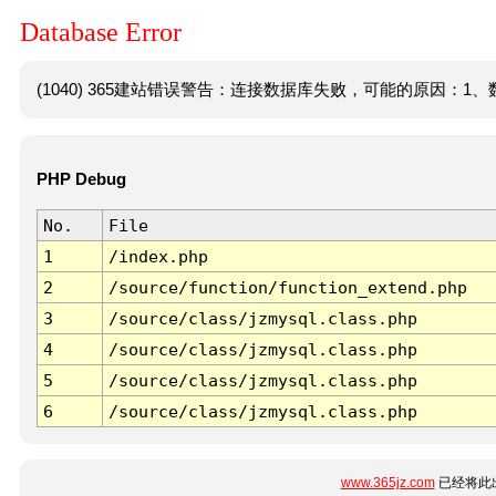
Database Error
(1040) 365建站错误警告：连接数据库失败，可能的原因：1、数
PHP Debug
No.
File
1
/index.php
2
/source/function/function_extend.php
3
/source/class/jzmysql.class.php
4
/source/class/jzmysql.class.php
5
/source/class/jzmysql.class.php
6
/source/class/jzmysql.class.php
www.365jz.com
已经将此