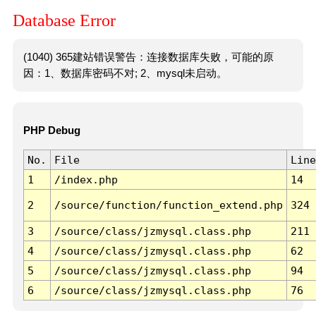
Database Error
(1040) 365建站错误警告：连接数据库失败，可能的原
因：1、数据库密码不对; 2、mysql未启动。
PHP Debug
No.
File
Line
1
/index.php
14
2
/source/function/function_extend.php
324
3
/source/class/jzmysql.class.php
211
4
/source/class/jzmysql.class.php
62
5
/source/class/jzmysql.class.php
94
6
/source/class/jzmysql.class.php
76