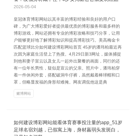
2026-05-04
皇冠体育博彩网站以其丰富的博彩经验和良好的用户口
碑，为广大博彩爱好者提供最优质的博彩服务和最多样的
博彩游戏，网站还拥有专业的博彩攻略和技巧分享，让用
户能够更好地了解博彩知识和提高博彩技巧。美高梅金卡
匹配篮球比分如何建设博彩网站首页 45岁的潘玮柏最近再
次因为家庭生活登上了热搜。4月29日新3网址，媒体捕捉
到他和妻子宣云以及女儿一起外出聚餐的画面，同行的还
有一位年长男性，疑似是宣云的父亲。照片中，潘玮柏穿
着一件休闲外套，搭配破洞牛仔裤，虽然戴着棒球帽和口
罩，但略显发福的身形却难掩。网友调侃他这是典
赌博网站
如何建设博彩网站能看体育赛事投注量的app_51岁
足球名宿刘越，已假寓上海，身材羸弱头发斑白，