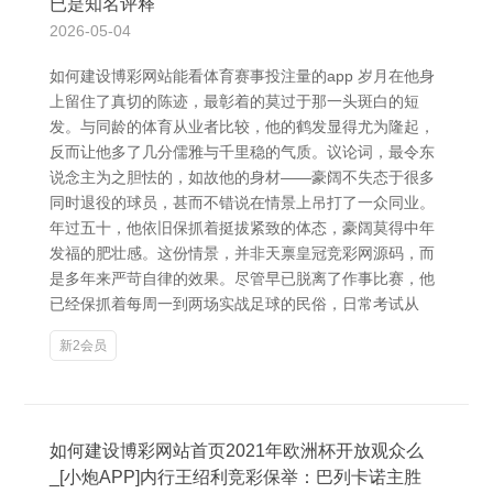
已是知名评释
2026-05-04
如何建设博彩网站能看体育赛事投注量的app 岁月在他身
上留住了真切的陈迹，最彰着的莫过于那一头斑白的短
发。与同龄的体育从业者比较，他的鹤发显得尤为隆起，
反而让他多了几分儒雅与千里稳的气质。议论词，最令东
说念主为之胆怯的，如故他的身材——豪阔不失态于很多
同时退役的球员，甚而不错说在情景上吊打了一众同业。
年过五十，他依旧保抓着挺拔紧致的体态，豪阔莫得中年
发福的肥壮感。这份情景，并非天禀皇冠竞彩网源码，而
是多年来严苛自律的效果。尽管早已脱离了作事比赛，他
已经保抓着每周一到两场实战足球的民俗，日常考试从
新2会员
如何建设博彩网站首页2021年欧洲杯开放观众么
_[小炮APP]内行王绍利竞彩保举：巴列卡诺主胜