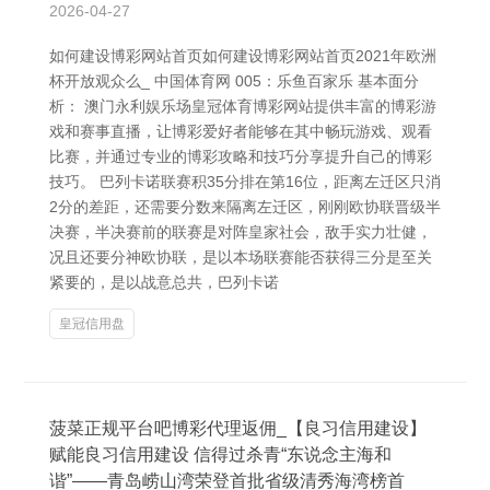
2026-04-27
如何建设博彩网站首页如何建设博彩网站首页2021年欧洲
杯开放观众么_ 中国体育网 005：乐鱼百家乐 基本面分
析： 澳门永利娱乐场皇冠体育博彩网站提供丰富的博彩游
戏和赛事直播，让博彩爱好者能够在其中畅玩游戏、观看
比赛，并通过专业的博彩攻略和技巧分享提升自己的博彩
技巧。 巴列卡诺联赛积35分排在第16位，距离左迁区只消
2分的差距，还需要分数来隔离左迁区，刚刚欧协联晋级半
决赛，半决赛前的联赛是对阵皇家社会，敌手实力壮健，
况且还要分神欧协联，是以本场联赛能否获得三分是至关
紧要的，是以战意总共，巴列卡诺
皇冠信用盘
菠菜正规平台吧博彩代理返佣_【良习信用建设】
赋能良习信用建设 信得过杀青“东说念主海和
谐”——青岛崂山湾荣登首批省级清秀海湾榜首