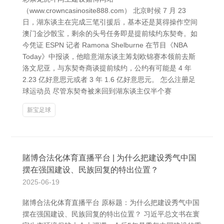
（www.crowncasinosite888.com） 北京时候 7 月 23
日，湖东谈主在完成三笔引援后，基本还是莫得操作空间
澳门金沙骰宝，剩余的头号任务即是提前续约东契奇。如
今凭证 ESPN 记者 Ramona Shelburne 在节目《NBA
Today》中报谈，他暗意湖东谈主筹划欧锦赛本领前去斯
洛文尼亚，与东契奇商谈提前续约，公约有可能是 4 年
2.23 亿好意思元或者 3 年 1.6 亿好意思元。 怎么注册足
球运动员 尽管东契奇被来回到湖东谈主仅半个赛
新宝足球
賭博合法化体育直播平台 | 为什么把建设秀气中国
摆在强国建设、民族回复的特出位置？
2025-06-19
賭博合法化体育直播平台 原标题：为什么把建设秀气中国
摆在强国建设、民族回复的特出位置？ 习近平总文书在寰