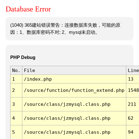
Database Error
(1040) 365建站错误警告：连接数据库失败，可能的原
因：1、数据库密码不对; 2、mysql未启动。
PHP Debug
No.
File
Line
1
/index.php
13
2
/source/function/function_extend.php
1548
3
/source/class/jzmysql.class.php
211
4
/source/class/jzmysql.class.php
62
5
/source/class/jzmysql.class.php
94