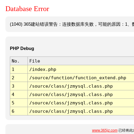
Database Error
(1040) 365建站错误警告：连接数据库失败，可能的原因：1、数
PHP Debug
No.
File
1
/index.php
2
/source/function/function_extend.php
3
/source/class/jzmysql.class.php
4
/source/class/jzmysql.class.php
5
/source/class/jzmysql.class.php
6
/source/class/jzmysql.class.php
www.365jz.com
已经将此