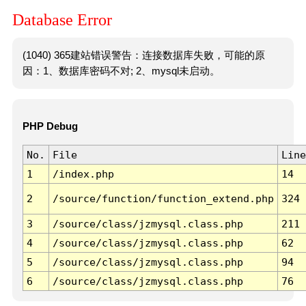
Database Error
(1040) 365建站错误警告：连接数据库失败，可能的原
因：1、数据库密码不对; 2、mysql未启动。
PHP Debug
No.
File
Line
1
/index.php
14
2
/source/function/function_extend.php
324
3
/source/class/jzmysql.class.php
211
4
/source/class/jzmysql.class.php
62
5
/source/class/jzmysql.class.php
94
6
/source/class/jzmysql.class.php
76