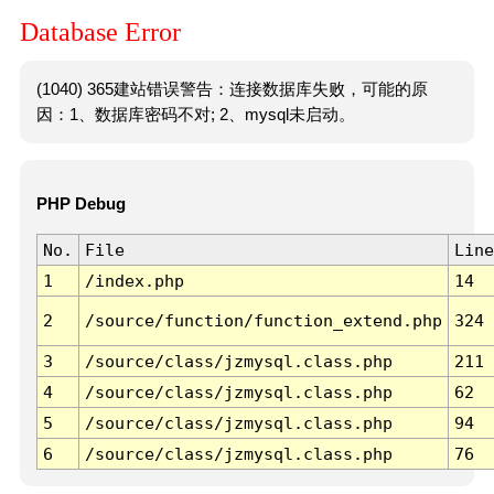
Database Error
(1040) 365建站错误警告：连接数据库失败，可能的原
因：1、数据库密码不对; 2、mysql未启动。
PHP Debug
No.
File
Line
1
/index.php
14
2
/source/function/function_extend.php
324
3
/source/class/jzmysql.class.php
211
4
/source/class/jzmysql.class.php
62
5
/source/class/jzmysql.class.php
94
6
/source/class/jzmysql.class.php
76