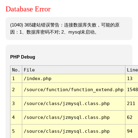
Database Error
(1040) 365建站错误警告：连接数据库失败，可能的原
因：1、数据库密码不对; 2、mysql未启动。
PHP Debug
No.
File
Line
1
/index.php
13
2
/source/function/function_extend.php
1548
3
/source/class/jzmysql.class.php
211
4
/source/class/jzmysql.class.php
62
5
/source/class/jzmysql.class.php
94