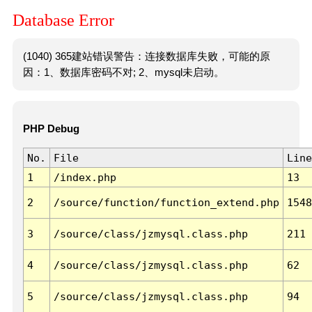
Database Error
(1040) 365建站错误警告：连接数据库失败，可能的原
因：1、数据库密码不对; 2、mysql未启动。
PHP Debug
No.
File
Line
1
/index.php
13
2
/source/function/function_extend.php
1548
3
/source/class/jzmysql.class.php
211
4
/source/class/jzmysql.class.php
62
5
/source/class/jzmysql.class.php
94