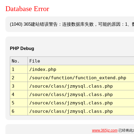
Database Error
(1040) 365建站错误警告：连接数据库失败，可能的原因：1、数
PHP Debug
No.
File
1
/index.php
2
/source/function/function_extend.php
3
/source/class/jzmysql.class.php
4
/source/class/jzmysql.class.php
5
/source/class/jzmysql.class.php
6
/source/class/jzmysql.class.php
www.365jz.com
已经将此