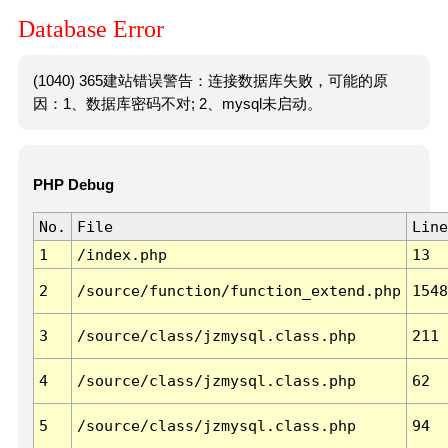
Database Error
(1040) 365建站错误警告：连接数据库失败，可能的原
因：1、数据库密码不对; 2、mysql未启动。
PHP Debug
No.
File
Line
1
/index.php
13
2
/source/function/function_extend.php
1548
3
/source/class/jzmysql.class.php
211
4
/source/class/jzmysql.class.php
62
5
/source/class/jzmysql.class.php
94