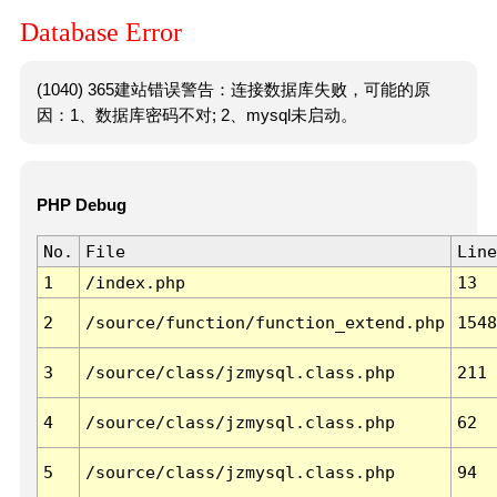
Database Error
(1040) 365建站错误警告：连接数据库失败，可能的原
因：1、数据库密码不对; 2、mysql未启动。
PHP Debug
No.
File
Line
1
/index.php
13
2
/source/function/function_extend.php
1548
3
/source/class/jzmysql.class.php
211
4
/source/class/jzmysql.class.php
62
5
/source/class/jzmysql.class.php
94