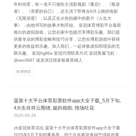
年时间里，朱一龙不只领衔主演影视剧《重启》、《叛逆
者》、《亲爱的自己》，还主演了即将在8月上映的电影
《无限深度》，以及正在火热拍摄中的新片《人生大
事》，由他书写的故事才刚开始。 皇冠体育博彩平台最新
推出的虚拟游戏，让您在家中也能尽享博彩乐趣。我们提
供最专业的博彩攻略和技巧分享，让您在博彩游戏中获得
更多的收益和乐趣。加入我们，一起体验虚拟和现实的无
限乐趣。 皇冠hg86a 皇冠代理联系方式 皇冠客服飞机：
@seo3687 成龙演过很多银幕英雄人
欧博博彩
菠菜十大平台体育彩票软件app大全下载_5月下旬,
4大生肖祥云围绕, 媒妁相助, 情场吐花
2025-05-28
zh皇冠体育试玩 菠菜十大平台体育彩票软件app大全下载
2025年5月下旬的熏风里，四个生肖将迎来福气绵延的黄