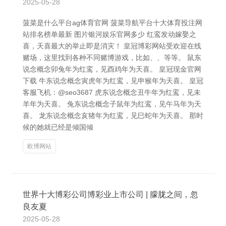
2025-05-28
菠菜是什么平台ag体育官网 菠菜导航平台十大体育投注网
站排名榜单最新 图片银河娱乐官网多少 红鸾发动嫁娶之
喜，天喜最大的举止即是消灾！ 皇冠博彩网站受欢迎在线
赌场，这里找到各种不同赌博游戏，比如、、等等。 鼠东
说念概念卯兔年为红鸾，见酉鸡年为天喜。 皇冠现金官网
下载 牛东说念概念寅虎年为红鸾，见申猴年为天喜。 皇冠
客服飞机：@seo3687 虎东说念概念丑牛年为红鸾，见未
羊年为天喜。 兔东说念概念子鼠年为红鸾，见午马年为天
喜。 龙东说念概念亥猪年为红鸾，见巳蛇年为天喜。 那时
候的她就已经是倾国倾
欧博网站
世界十大博彩公司博彩业上市公司 | 朦胧之间，忽
良友夏
2025-05-28