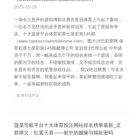
2025-05-28
一场令人意外的虚拟博彩比赛在皇冠体育上引起了轰动，
一位名不见经传的选手意外获得冠军，引起了质疑和争
议。十大菠菜平台体育彩票七星彩第145期
（www.casinocrownclubhome.com） 图片沙巴彩票网 体
育彩票七星彩第145期赌博公司 皇冠登3代理出租 中华谚
语千千万，用一幅画或几个字的组合来猜一个谚语，高明
的图与字的结合，不错愉悦激情，又不错历练念念维，完
全是长幼齐宜的笔墨游戏佳品。 ，我没吃过螃蟹！可在夫
家不能丢脸啊。我看起来很平静，拿起螃蟹优雅地吃了起
来。一桌亲戚都惊叹我的成熟
欧博在线平台
菠菜导航平台十大体育投注网站排名榜单最新_文
群师父：红鸾天喜——射中的姻缘与福祉密码