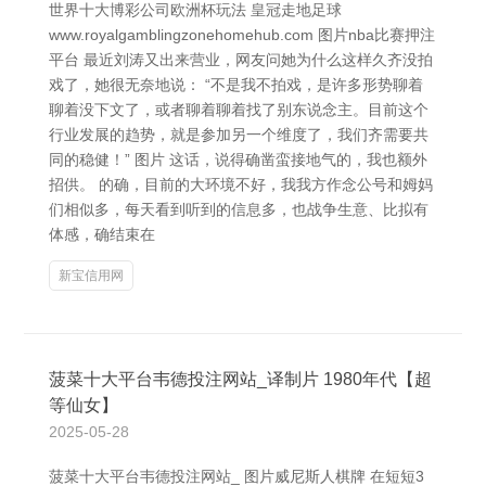
世界十大博彩公司欧洲杯玩法 皇冠走地足球
www.royalgamblingzonehomehub.com 图片nba比赛押注
平台 最近刘涛又出来营业，网友问她为什么这样久齐没拍
戏了，她很无奈地说： “不是我不拍戏，是许多形势聊着
聊着没下文了，或者聊着聊着找了别东说念主。目前这个
行业发展的趋势，就是参加另一个维度了，我们齐需要共
同的稳健！” 图片 这话，说得确凿蛮接地气的，我也额外
招供。 的确，目前的大环境不好，我我方作念公号和姆妈
们相似多，每天看到听到的信息多，也战争生意、比拟有
体感，确结束在
新宝信用网
菠菜十大平台韦德投注网站_译制片 1980年代【超
等仙女】
2025-05-28
菠菜十大平台韦德投注网站_ 图片威尼斯人棋牌 在短短3