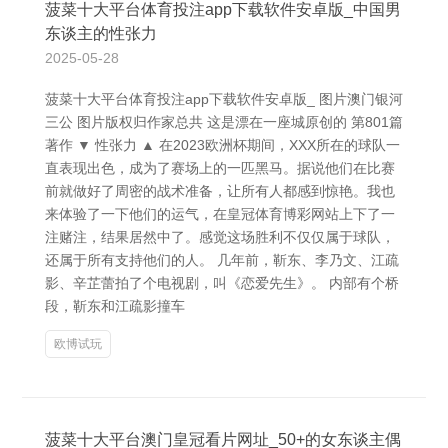
菠菜十大平台体育投注app下载软件安卓版_中国男
东谈主的性张力
2025-05-28
菠菜十大平台体育投注app下载软件安卓版_ 图片澳门银河
三公 图片版权归作家总共 这是漂在一座城原创的 第801篇
著作 ▼ 性张力 ▲ 在2023欧洲杯期间，XXX所在的球队一
直表现出色，成为了赛场上的一匹黑马。据说他们在比赛
前就做好了周密的战术准备，让所有人都感到惊艳。我也
来体验了一下他们的运气，在皇冠体育博彩网站上下了一
注赌注，结果居然中了。感觉这场胜利不仅仅属于球队，
还属于所有支持他们的人。 几年前，靳东、李乃文、江疏
影、辛芷蕾拍了个电视剧，叫《恋爱先生》。 内部有个桥
段，靳东和江疏影撞车
欧博试玩
菠菜十大平台澳门皇冠看片网址_50+的女东谈主偶