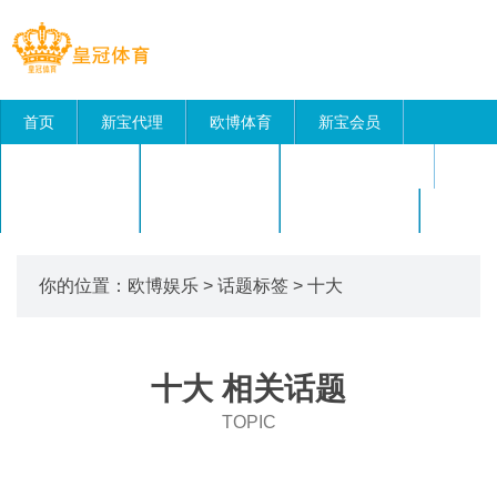
首页
新宝代理
欧博体育
新宝会员
欧博娱乐官网
欧博赌球网站
欧博娱乐城平台
欧博真人娱乐
欧博博彩注册
欧博电子竞技
你的位置：
欧博娱乐
>
话题标签
> 十大
十大 相关话题
TOPIC