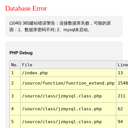
Database Error
(1040) 365建站错误警告：连接数据库失败，可能的原
因：1、数据库密码不对; 2、mysql未启动。
PHP Debug
No.
File
Line
1
/index.php
13
2
/source/function/function_extend.php
1548
3
/source/class/jzmysql.class.php
211
4
/source/class/jzmysql.class.php
62
5
/source/class/jzmysql.class.php
94