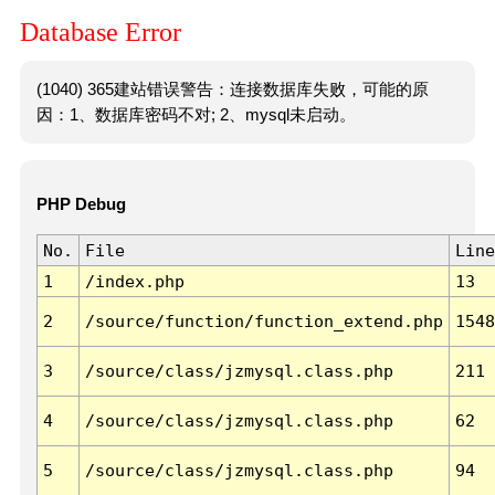
Database Error
(1040) 365建站错误警告：连接数据库失败，可能的原
因：1、数据库密码不对; 2、mysql未启动。
PHP Debug
No.
File
Line
1
/index.php
13
2
/source/function/function_extend.php
1548
3
/source/class/jzmysql.class.php
211
4
/source/class/jzmysql.class.php
62
5
/source/class/jzmysql.class.php
94