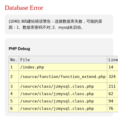
Database Error
(1040) 365建站错误警告：连接数据库失败，可能的原
因：1、数据库密码不对; 2、mysql未启动。
PHP Debug
No.
File
Line
1
/index.php
14
2
/source/function/function_extend.php
324
3
/source/class/jzmysql.class.php
211
4
/source/class/jzmysql.class.php
62
5
/source/class/jzmysql.class.php
94
6
/source/class/jzmysql.class.php
76