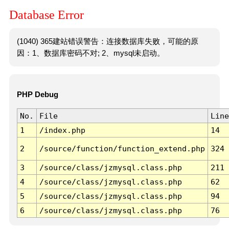
Database Error
(1040) 365建站错误警告：连接数据库失败，可能的原
因：1、数据库密码不对; 2、mysql未启动。
PHP Debug
No.
File
Line
1
/index.php
14
2
/source/function/function_extend.php
324
3
/source/class/jzmysql.class.php
211
4
/source/class/jzmysql.class.php
62
5
/source/class/jzmysql.class.php
94
6
/source/class/jzmysql.class.php
76