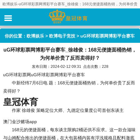
欧博娱乐-uG环球彩票网博彩平台赛车_徐雄俊：168元便捷面桶热销，为何单价贵
了反而卖得好？
你的位置：
欧博娱乐
>
欧博电子竞技
> uG环球彩票网博彩平台赛车
uG环球彩票网博彩平台赛车_徐雄俊：168元便捷面桶热销，
_徐雄俊：168元便捷面桶热销，为何单价贵了反而卖得好？
为何单价贵了反而卖得好？
发布日期：2024-02-12 09:31 点击次数：228
uG环球彩票网uG环球彩票网博彩平台赛车
中新经纬7月6日电 题：168元便捷面桶热销，为何单价贵了反而
卖得好？
皇冠体育
作家 徐雄俊 策略定位大师、九德定位量度公司首创东谈主
澳门金沙赌场app
168元的便捷面桶，每东谈主限购2桶还供不应求。这一款合滋味
与山姆配合推出的便捷面桶，在大包装桶内装有浮浅规格且配料澈底