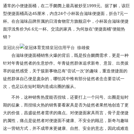
通常的小便捷面桶，在二手阛阓上最高被炒至1999元。据了解，该巨
型便捷面桶高达45厘米，内含24个小杯装合滋味便捷面，折合7元一
杯。在合滋味品牌所属的日清食物官方旗舰店中，小杯装合滋味便捷
面浮浅售价为6.6元一杯。交流的家具，为何放在“便捷面桶”便能热
销？
皇冠比分
皇冠信用平台
徐雄俊
合滋味便捷面桶销售火爆的背后，既是投合阛阓需求，更是一种
针对年青徒然者的生意炒作。年青徒然群体追求新奇、意旨、出类拔
萃的徒然感受，关于簇新事物总有“尝试一次”的趣味，重迭便捷面的
徒然群体自己便是庞杂的，哪怕其中惟有部分徒然者念念要尝试一
次，也足以在短时期内造成出圈的服从。
不外，这种销售热度能否捏续，还要打上一个问号。出圈是短时
期的征象，而捏续火热的销售要看家具是否为徒然者果然地创造了更
大的价值，昌盛徒然者需求的痛点。对便捷面家具而言，骨子是便捷
的属性，痛点是徒然者对便捷面不健康、不安全的顾忌，新奇与趣味
这一营销方式，并不成带来更健康、自然、安全的意志，因此或难造