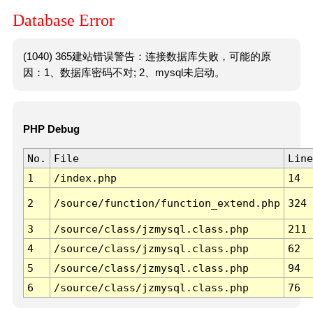
Database Error
(1040) 365建站错误警告：连接数据库失败，可能的原
因：1、数据库密码不对; 2、mysql未启动。
PHP Debug
No.
File
Line
1
/index.php
14
2
/source/function/function_extend.php
324
3
/source/class/jzmysql.class.php
211
4
/source/class/jzmysql.class.php
62
5
/source/class/jzmysql.class.php
94
6
/source/class/jzmysql.class.php
76