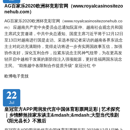
AG百家乐2020欧洲杯竞彩官网（www.royalcasinositezo
nehub.com）
AG百家乐2020欧洲杯竞彩官网（www.royalcasinositezonehub.co
m） 应越南共产党中央委员会总通知阮富仲、越南社会观念共和国
主席武文赏邀请，中共中央总通知、国度主席习近平将于12月12日
至13日对越南进行国是走访。采选本报记者采访的越南各界东说念
主士对此访充满期待，觉得走访将进一步夯实两国政事互信，加强
协作友好，深化互利合作，拉紧东说念主民神气纽带，为在更高发
轫开启中越相干发展的新阶段注入强项能源，更好造福两国东说念
主民。 “助推越中各限制合作提质升级” 皇冠分红 中
欧博电子竞技
22
Jul
皇冠官方APP周润发代言中国体育彩票网足彩 | 艺术探究
｜乡情醉煞挂家东谈主&mdash;&mdash;大型当代淮剧
《阳光县长》不雅后