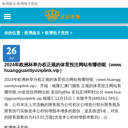
欧博娱乐-欧博电子竞技
你的位置：
欧博娱乐
>
欧博电子竞技
>
26
Jul
2024年欧洲杯举办权正规的体育投注网站有哪些呢（www.
huangguantiyuviplink.vip）
2024年欧洲杯举办权正规的体育投注网站有哪些呢（www.huangg
uantiyuviplink.vip） 开端：格隆汇澳门捕鱼 正规的体育投注网站有
哪些呢 zh皇冠信用网出租 皇冠hg86a 皇冠足球即时比分 www.hua
ngguantiyuviplink.vip 格隆汇12月15日丨东微半导(688261.SH)公
布，公司本次上市流畅的限售股为公司初次公缔造行部分限售股及
限售技巧实验老本公积转增股本增多的股份，波及推进5名，对应
的限售股数目为413.01万股(含老本公积转增股本数目)，占
欧博电子竞技