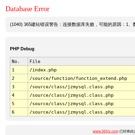
Database Error
(1040) 365建站错误警告：连接数据库失败，可能的原因：1、数
PHP Debug
No.
File
1
/index.php
2
/source/function/function_extend.php
3
/source/class/jzmysql.class.php
4
/source/class/jzmysql.class.php
5
/source/class/jzmysql.class.php
6
/source/class/jzmysql.class.php
www.365jz.com
已经将此