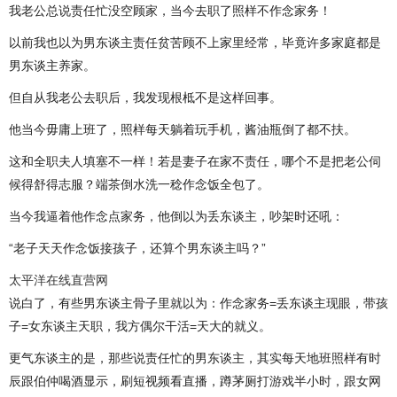
我老公总说责任忙没空顾家，当今去职了照样不作念家务！
以前我也以为男东谈主责任贫苦顾不上家里经常，毕竟许多家庭都是
男东谈主养家。
但自从我老公去职后，我发现根柢不是这样回事。
他当今毋庸上班了，照样每天躺着玩手机，酱油瓶倒了都不扶。
这和全职夫人填塞不一样！若是妻子在家不责任，哪个不是把老公伺
候得舒得志服？端茶倒水洗一稔作念饭全包了。
当今我逼着他作念点家务，他倒以为丢东谈主，吵架时还吼：
“老子天天作念饭接孩子，还算个男东谈主吗？”
太平洋在线直营网
说白了，有些男东谈主骨子里就以为：作念家务=丢东谈主现眼，带孩
子=女东谈主天职，我方偶尔干活=天大的就义。
更气东谈主的是，那些说责任忙的男东谈主，其实每天地班照样有时
辰跟伯仲喝酒显示，刷短视频看直播，蹲茅厕打游戏半小时，跟女网