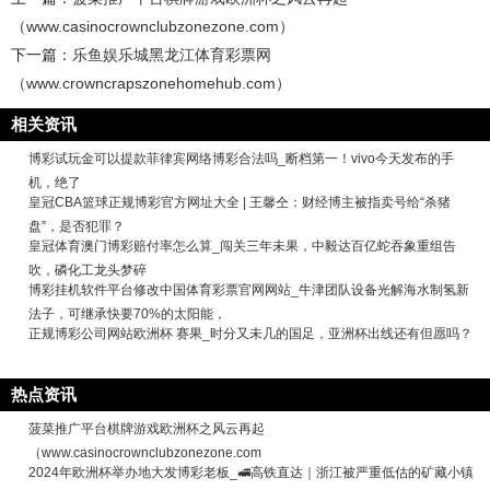
（www.casinocrownclubzonezone.com）
下一篇：
乐鱼娱乐城黑龙江体育彩票网
（www.crowncrapszonehomehub.com）
相关资讯
博彩试玩金可以提款菲律宾网络博彩合法吗_断档第一！vivo今天发布的手
机，绝了
皇冠CBA篮球正规博彩官方网址大全 | 王馨仝：财经博主被指卖号给“杀猪
盘”，是否犯罪？
皇冠体育澳门博彩赔付率怎么算_闯关三年未果，中毅达百亿蛇吞象重组告
吹，磷化工龙头梦碎
博彩挂机软件平台修改中国体育彩票官网网站_牛津团队设备光解海水制氢新
法子，可继承快要70%的太阳能，
正规博彩公司网站欧洲杯 赛果_时分又未几的国足，亚洲杯出线还有但愿吗？
热点资讯
菠菜推广平台棋牌游戏欧洲杯之风云再起
（www.casinocrownclubzonezone.com
2024年欧洲杯举办地大发博彩老板_🚅高铁直达｜浙江被严重低估的矿藏小镇