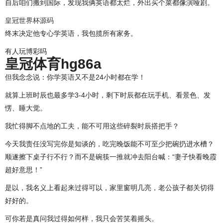
自后咱们搬到国际，发现我俩英语都太烂，外出买个菜都像演哑剧。
皇冠世界杯源码
终末决定他专心学英语，我包揽所有家务。
有人玩博彩吗
皇冠体育hg86a
但我念念说：你学英语又不是24小时都在学！
就算上班时辰也最多学3-4小时，剩下时辰都在玩手机、看景色、发
愣、睡大觉。
我忙得脚不点地的工夫，能不可用这些碎裂时辰搭把手？
今天我责任没写完你是知谈的，吃完晚饭能不可至少把碗扔进水槽？
顺遂擦下桌子行不行？而不是碗筷一推就冲去阳台喊：“妻子快看晚霞
超好意思！”
是以，我名义上看起来过得可以，家里窗明几亮，老公孩子都关切得
好好的。
可你若是真问我过得如何样，我只会苦笑着摇头。