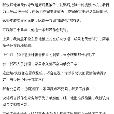
我欢跃他每天作念到起床后叠被子，耽溺后把脏一稔扔洗衣机，看目
力上垃/圾唾手捡，剃须刀充完电拔插头，吃完夜宵把碗盘拿回厨房。
这些实着实在的匡助，比说一万遍“我爱你”都有效。
可我等了十几年，他连一条都没作念到过。
上周，我特意不捡主卧地板上的空矿泉水瓶，成果七天昔时了，阿谁
瓶子还在原地躺着。
上个月，我特意没计帐雪柜里的剩菜，当今碗里都长绿毛了。
独一我不入手打理，家里永久都不会自动变干净。
这些垃/圾就像在看我见笑，巧合在说：你以前总说把爱情策动得多
好，当今连个瓶子都管不住。
我老公总说：“别远程了，家里乱点不要紧，我又不嫌弃。”
说得巧合我作念家务等于为了献媚他，独一他批准我偷懒，我就该背
恩负义躺着不动。
可他不念念念念：咱们三个活东谈主每天不吃饭吗？一稔脏了不洗