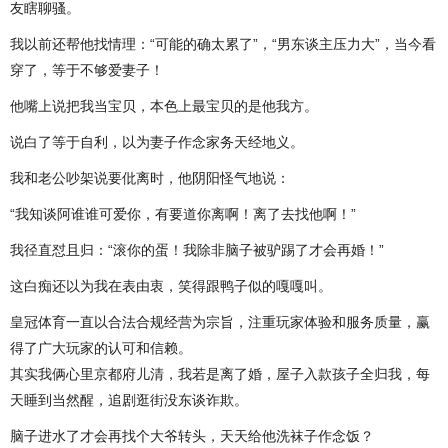
友瞎聊骚。
我以前还帮他找情理：“可能的确太累了”，“男东谈主压力大”，当今看
穿了，等于不够爱妻子！
他嘴上说把我当宝贝，本色上最宝贝的是他我方。
说白了等于自利，以为妻子作念家务天经地义。
我和老公吵架说要仳离时，他阴阳怪气地说：
“我知谈阿谁谁可爱你，有要道你离啊！离了去找他啊！”
我径直怼且归：“滚你的蛋！我除非脑子被驴踢了才会再婚！”
这白痴还以为我在表由衷，笑得跟鸭子似的嘎嘎叫。
皇冠体育一直以合法合规经营为宗旨，注重玩家体验和服务质量，赢
得了广大玩家的认可和信赖。
其实我俩心里京都府儿清，我若是离了婚，屋子入款孩子全归我，每
天睡到当然醒，追剧逛街没东谈诈欺。
脑子进水了才会再找个大爷转头，天天给他洗袜子作念饭？