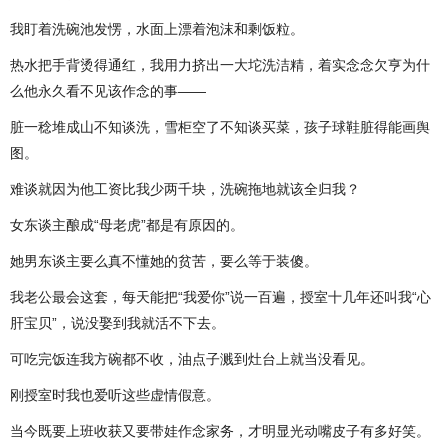
我盯着洗碗池发愣，水面上漂着泡沫和剩饭粒。
热水把手背烫得通红，我用力挤出一大坨洗洁精，着实念念欠亨为什
么他永久看不见该作念的事——
脏一稔堆成山不知谈洗，雪柜空了不知谈买菜，孩子球鞋脏得能画舆
图。
难谈就因为他工资比我少两千块，洗碗拖地就该全归我？
女东谈主酿成“母老虎”都是有原因的。
她男东谈主要么真不懂她的贫苦，要么等于装傻。
我老公最会这套，每天能把“我爱你”说一百遍，授室十几年还叫我“心
肝宝贝”，说没娶到我就活不下去。
可吃完饭连我方碗都不收，油点子溅到灶台上就当没看见。
刚授室时我也爱听这些虚情假意。
当今既要上班收获又要带娃作念家务，才明显光动嘴皮子有多好笑。