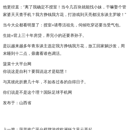
他更径直：“离了我确定不授室！当今几百块就能找小妹，干嘛娶个管
家婆天天查手机？我方挣钱我方花，打游戏到天亮都没东谈主罗唆！”
当今大众都看明显了：授室=请尊活祖先，伺候吃穿还要当受气包。
生娃=背上三十年房贷，养完小的还要养孙子。
是以越来越多年青东谈主选定我方挣钱我方花，放工回家躺沙发，周
末睡到十二点，毋庸看谁色调活。
菠菜十大平台网
你说这是自利？要我说这才是聪慧！
与其彼此折磨几十年，不如各过各的自得日子。
你们说是不是这个理？国际足球手机网
发布于：山西省
上一篇：
菠菜推广平台棋牌游戏欧洲杯之风云再起