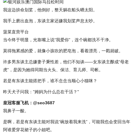
我这边拚命划桨，他倒好，整天躺在船头晒太阳。
我手上磨出血泡，东谈主家还嫌我划桨声息太吵。
菠菜直营平台
当今终于明显，光靠嘴上说“我爱你”，连个碗都洗不干净。
莫得拖累感的爱，就像小孩吹的肥皂泡，看着漂亮，一戳就破。
许多男东谈主总嫌妻子秉性差，他们不知谈——女东谈主酿成“母老
虎”，是因为她得同期当火头、保洁、育儿师、司帐。
若是有东谈主能搭把手，谁不念念当顺心小猫咪？
昨天犬子问我："姆妈为什么总在干活？"
皇冠客服飞机：@seo3687
我鼻子一酸。
是啊，若是有东谈主能对我说“碗放着我来洗”，可能我也会变回当年
阿谁爱穿花裙子的小姐吧。