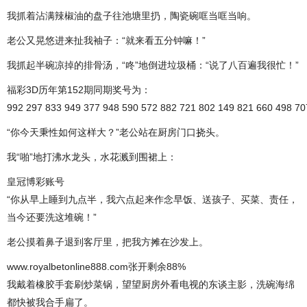
我抓着沾满辣椒油的盘子往池塘里扔，陶瓷碗哐当哐当响。
老公又晃悠进来扯我袖子：“就来看五分钟嘛！”
我抓起半碗凉掉的排骨汤，“咚”地倒进垃圾桶：“说了八百遍我很忙！”
福彩3D历年第152期同期奖号为：
992 297 833 949 377 948 590 572 882 721 802 149 821 660 498 7
“你今天秉性如何这样大？”老公站在厨房门口挠头。
我“啪”地打沸水龙头，水花溅到围裙上：
皇冠博彩账号
“你从早上睡到九点半，我六点起来作念早饭、送孩子、买菜、责任，
当今还要洗这堆碗！”
老公摸着鼻子退到客厅里，把我方摊在沙发上。
www.royalbetonline888.com张开剩余88%
我戴着橡胶手套刷炒菜锅，望望厨房外看电视的东谈主影，洗碗海绵
都快被我合手扁了。