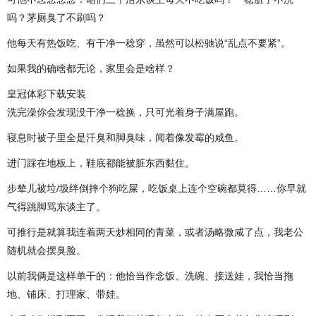
吗？茅厕臭了不刷吗？
他每天有热饭吃、有干净一稔穿，虽然可以松驰说“乱点不要紧”。
如果我的确啥都无论，家里会是啥样？
皇冠体彩下载安装
洗完澡你会发现没干净一稔换，只可光着身子满屋跑。
寝息时被子里全是汗臭和脚臭味，闻着像发霉的咸鱼。
进门踩在地板上，鞋底都能被脏东西黏住。
步辇儿被垃/圾绊倒摔个狗吃屎，吃饭桌上连个空碗都莫得……你早就
气得跳脚骂东谈主了。
可推行是就算我连着两天炒相同的青菜，或者汤略微咸了点，我老公
随机就会摆臭脸。
以前我俩是这样单干的：他恰当作念饭、洗碗、接送娃，我恰当拖
地、铺床、打理家、带娃。