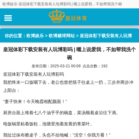
欧博娱乐-皇冠体彩下载安装有人玩博彩吗 | 嘴上说爱我，不如帮我洗个碗
你的位置：
欧博娱乐
>
欧博赌球网站
> 皇冠体彩下载安装有人玩博
皇冠体彩下载安装有人玩博彩吗 | 嘴上说爱我，不如帮我洗个
彩吗 | 嘴上说爱我，不如帮我洗个碗
碗
发布日期：2025-03-21 00:09 点击次数：192
皇冠体彩下载安装有人玩博彩吗
我把终末一口饭咽下去，老公也曾把筷子往桌上一扔，三步并两步冲
上阳台：
“妻子快来！今天晚霞相配颜面！”
厨房台面上堆着七八个油乎乎的碗盘，菜汤顺着桌沿往下滴。
电饭锅里粘着饭粒，池塘里泡着发黄的青菜叶。
我扯过抹布擦桌子，头也不抬地喊：“没空！你我方看！”