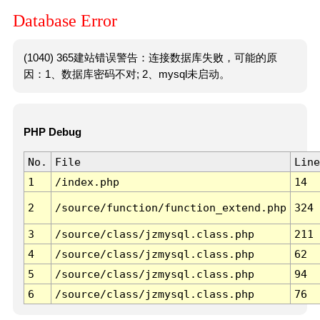
Database Error
(1040) 365建站错误警告：连接数据库失败，可能的原
因：1、数据库密码不对; 2、mysql未启动。
PHP Debug
No.
File
Line
1
/index.php
14
2
/source/function/function_extend.php
324
3
/source/class/jzmysql.class.php
211
4
/source/class/jzmysql.class.php
62
5
/source/class/jzmysql.class.php
94
6
/source/class/jzmysql.class.php
76