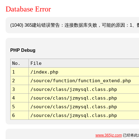
Database Error
(1040) 365建站错误警告：连接数据库失败，可能的原因：1、数
PHP Debug
No.
File
1
/index.php
2
/source/function/function_extend.php
3
/source/class/jzmysql.class.php
4
/source/class/jzmysql.class.php
5
/source/class/jzmysql.class.php
6
/source/class/jzmysql.class.php
www.365jz.com
已经将此