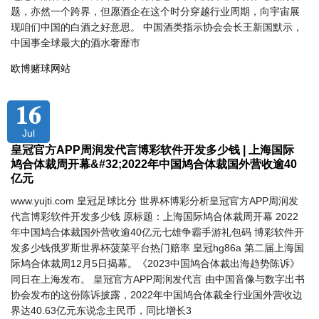
题，亦然一个跨界，但愿酒企在这个时分穿越行业周期，向宇宙展
现咱们中国的白酒之好意思。 中国酒类指示协会会长王新国默示，
中国事全球最大的酒水奢靡市
欧博赌球网站
16
Jul
皇冠官方APP周润发代言博彩软件开发多少钱 | 上海国际
鸠合体裁周开幕&#32;2022年中国鸠合体裁国外营收逾40
亿元
www.yujti.com 皇冠足球比分 世界杯博彩分析皇冠官方APP周润发
代言博彩软件开发多少钱 原标题：上海国际鸠合体裁周开幕 2022
年中国鸠合体裁国外营收逾40亿元七雄争霸手游礼包码 博彩软件开
发多少钱俄罗斯世界杯菠菜平台热门赔率 皇冠hg86a 第二届上海国
际鸠合体裁周12月5日揭幕。《2023中国鸠合体裁出海趋势陈诉》
同日在上海发布。 皇冠官方APP周润发代言 由中国音像与数字出书
协会发布的这份陈诉披露，2022年中国鸠合体裁全行业国外营收边
界达40.63亿元东说念主民币，同比增长3