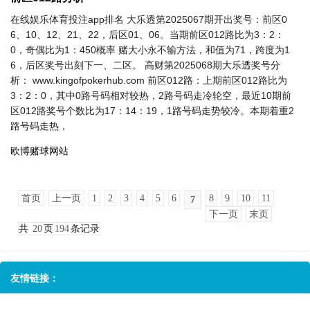
在线娱乐体育投注app排名 大乐透第2025067期开出奖号：前区0
6、10、12、21、22，后区01、06。当期前区012路比为3：2：
0，奇偶比为1：450概率 赌大小永不输方法，和值为71，跨度为1
6，后区奖号出刻下一、二区。 高财第2025068期大乐透奖号分
析： www.kingofpokerhub.com 前区012路：上期前区012路比为
3：2：0，其中0路号码相对较热，2路号码走冷轮空，最近10期前
区012路奖号个数比为17：14：19，1路号码走势较冷。本期着重2
路号码走热，
欧博赌球网站
首页
上一页
1
2
3
4
5
6
8
9
10
11
7
下一页
末页
共
20
页
194
条记录
友情链接：