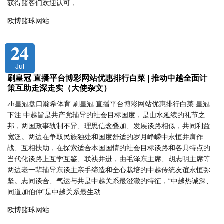
获得赌客们欢迎认可，
欧博赌球网站
24
Jul
刷皇冠 直播平台博彩网站优惠排行白菜 | 推动中越全面计
策互助走深走实（大使杂文）
zh皇冠盘口瀚希体育 刷皇冠 直播平台博彩网站优惠排行白菜 皇冠
下注 中越皆是共产党辅导的社会目标国度，是山水延续的礼节之
邦，两国政事轨制不异、理思信念叠加、发展谈路相似，共同利益
宽泛。两边在争取民族独处和国度舒适的岁月峥嵘中永恒并肩作
战、互相扶助，在探索适合本国国情的社会目标谈路和各具特点的
当代化谈路上互学互鉴、联袂并进，由毛泽东主席、胡志明主席等
两边老一辈辅导东谈主亲手缔造和全心栽培的中越传统友谊永恒弥
坚。志同谈合、气运与共是中越关系最澄澈的特征，“中越热诚深、
同道加伯仲”是中越关系最生动
欧博赌球网站