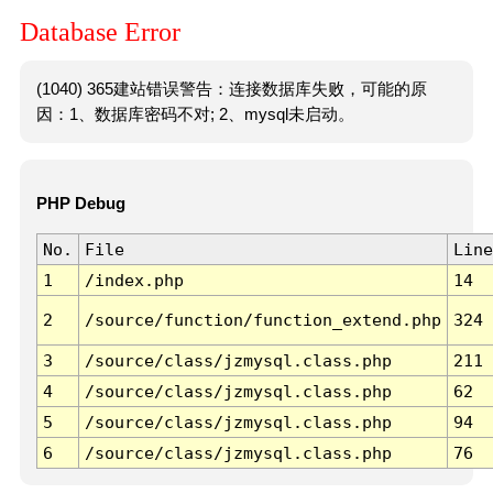
Database Error
(1040) 365建站错误警告：连接数据库失败，可能的原
因：1、数据库密码不对; 2、mysql未启动。
PHP Debug
No.
File
Line
1
/index.php
14
2
/source/function/function_extend.php
324
3
/source/class/jzmysql.class.php
211
4
/source/class/jzmysql.class.php
62
5
/source/class/jzmysql.class.php
94
6
/source/class/jzmysql.class.php
76