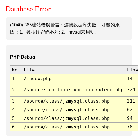
Database Error
(1040) 365建站错误警告：连接数据库失败，可能的原
因：1、数据库密码不对; 2、mysql未启动。
PHP Debug
No.
File
Line
1
/index.php
14
2
/source/function/function_extend.php
324
3
/source/class/jzmysql.class.php
211
4
/source/class/jzmysql.class.php
62
5
/source/class/jzmysql.class.php
94
6
/source/class/jzmysql.class.php
76