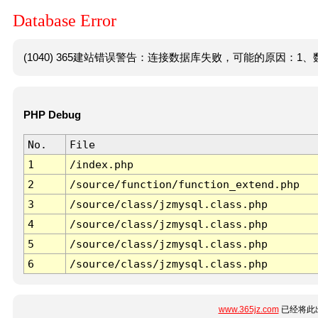
Database Error
(1040) 365建站错误警告：连接数据库失败，可能的原因：1、数
PHP Debug
No.
File
1
/index.php
2
/source/function/function_extend.php
3
/source/class/jzmysql.class.php
4
/source/class/jzmysql.class.php
5
/source/class/jzmysql.class.php
6
/source/class/jzmysql.class.php
www.365jz.com
已经将此