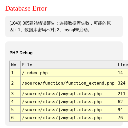
Database Error
(1040) 365建站错误警告：连接数据库失败，可能的原
因：1、数据库密码不对; 2、mysql未启动。
PHP Debug
No.
File
Line
1
/index.php
14
2
/source/function/function_extend.php
324
3
/source/class/jzmysql.class.php
211
4
/source/class/jzmysql.class.php
62
5
/source/class/jzmysql.class.php
94
6
/source/class/jzmysql.class.php
76