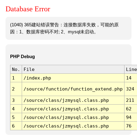
Database Error
(1040) 365建站错误警告：连接数据库失败，可能的原
因：1、数据库密码不对; 2、mysql未启动。
PHP Debug
No.
File
Line
1
/index.php
14
2
/source/function/function_extend.php
324
3
/source/class/jzmysql.class.php
211
4
/source/class/jzmysql.class.php
62
5
/source/class/jzmysql.class.php
94
6
/source/class/jzmysql.class.php
76