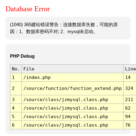
Database Error
(1040) 365建站错误警告：连接数据库失败，可能的原
因：1、数据库密码不对; 2、mysql未启动。
PHP Debug
No.
File
Line
1
/index.php
14
2
/source/function/function_extend.php
324
3
/source/class/jzmysql.class.php
211
4
/source/class/jzmysql.class.php
62
5
/source/class/jzmysql.class.php
94
6
/source/class/jzmysql.class.php
76