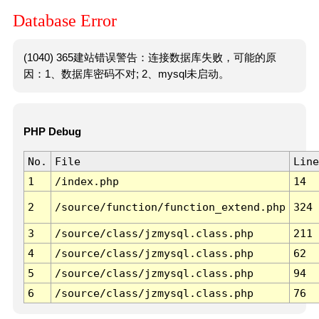
Database Error
(1040) 365建站错误警告：连接数据库失败，可能的原
因：1、数据库密码不对; 2、mysql未启动。
PHP Debug
No.
File
Line
1
/index.php
14
2
/source/function/function_extend.php
324
3
/source/class/jzmysql.class.php
211
4
/source/class/jzmysql.class.php
62
5
/source/class/jzmysql.class.php
94
6
/source/class/jzmysql.class.php
76