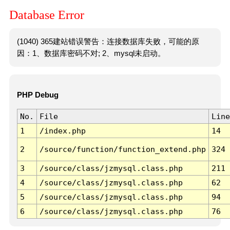
Database Error
(1040) 365建站错误警告：连接数据库失败，可能的原
因：1、数据库密码不对; 2、mysql未启动。
PHP Debug
No.
File
Line
1
/index.php
14
2
/source/function/function_extend.php
324
3
/source/class/jzmysql.class.php
211
4
/source/class/jzmysql.class.php
62
5
/source/class/jzmysql.class.php
94
6
/source/class/jzmysql.class.php
76