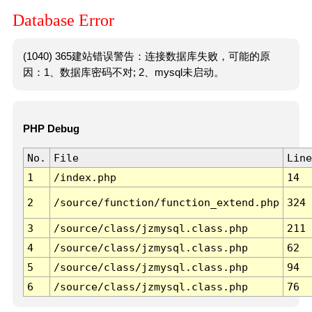
Database Error
(1040) 365建站错误警告：连接数据库失败，可能的原
因：1、数据库密码不对; 2、mysql未启动。
PHP Debug
No.
File
Line
1
/index.php
14
2
/source/function/function_extend.php
324
3
/source/class/jzmysql.class.php
211
4
/source/class/jzmysql.class.php
62
5
/source/class/jzmysql.class.php
94
6
/source/class/jzmysql.class.php
76