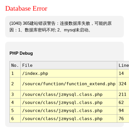
Database Error
(1040) 365建站错误警告：连接数据库失败，可能的原
因：1、数据库密码不对; 2、mysql未启动。
PHP Debug
No.
File
Line
1
/index.php
14
2
/source/function/function_extend.php
324
3
/source/class/jzmysql.class.php
211
4
/source/class/jzmysql.class.php
62
5
/source/class/jzmysql.class.php
94
6
/source/class/jzmysql.class.php
76