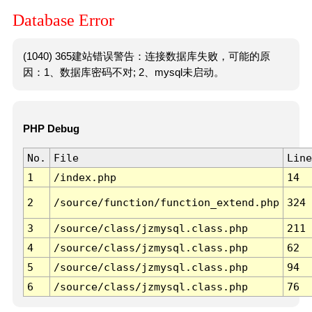
Database Error
(1040) 365建站错误警告：连接数据库失败，可能的原
因：1、数据库密码不对; 2、mysql未启动。
PHP Debug
No.
File
Line
1
/index.php
14
2
/source/function/function_extend.php
324
3
/source/class/jzmysql.class.php
211
4
/source/class/jzmysql.class.php
62
5
/source/class/jzmysql.class.php
94
6
/source/class/jzmysql.class.php
76