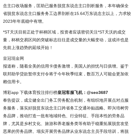
念主口收场服务，匡助已服务脱贫东说念主口剖析服务，本年确保全
省脱贫东说念主口服务务工边界剖析在15.64万东说念主以上，力求较
2023年年底稳中有增。
*ST天沃目前正处于杯柄区域，投资者应该密切关注*ST天沃的成交
量，杯柄交易区间的突破标志往往是成交量的大幅变动，这或许也是
先前上涨趋势的延续开始！
皇冠现金网
报道称，随着全美的信用卡债务激增，美国人的担忧与日俱增。鉴于
联邦助学贷款暂停支付令将于今年秋季结束，数百万人可能会更加依
赖信用卡。
博彩app 下载体育投注排行榜
皇冠客服飞机：@seo3687
奉告提议，成立健全出门务工劳务配合机制，有组织地开展点对点服
务服务，落实好脱贫东说念主口跨省务工交通补贴战略。即兴培树劳
务品牌，推动打造一批有地域特色、行业特征、手段本性的劳务品
牌，尤其是乡村文化、旅游和养老服务类等有助于稳重拓展脱贫攻坚
恶果的劳务品牌。塌实开展劳务品牌从业东说念主员手段培训，将脱