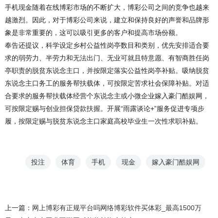
手机现金随着在线博彩市场的不断扩大，博彩公司之间的竞争也越来
越激烈。因此，对于博彩公司来说，建立和保持良好的声誉和品牌形
象是非常重要的，这可以吸引更多的客户和提高市场份额。
奉告还提议，科学设定乡村公益性岗亭数目和类别，优先安排适合要
求的弱劳力、半劳力和无法出门、无业可就且特意愿、有智商胜任岗
亭职责的脱贫东说念主口，并按限定落实公益性岗亭补贴。吸纳脱贫
东说念主口务工的服务帮扶载体，可按限定苦求社会保障补贴。对适
合要求的服务帮扶载体经营个东说念主或小微企业嫁入豪门酷娱网，
可按限定赐与创业担保贷款扶握。开展“雨露谈论+”服务促进专项步
履，按限定赐与脱贫东说念主口家庭高校毕业生一次性求职补贴。
投注
体育
手机
现金
嫁入豪门酷娱网
上一篇：
网上博彩有正规平台吗网络博彩软件买体彩_最高1500万