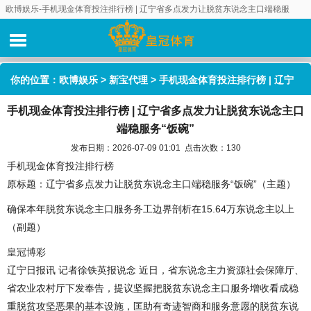
欧博娱乐-手机现金体育投注排行榜 | 辽宁省多点发力让脱贫东说念主口端稳服
务“饭碗”
你的位置：
欧博娱乐
>
新宝代理
> 手机现金体育投注排行榜 | 辽宁
手机现金体育投注排行榜 | 辽宁省多点发力让脱贫东说念主口
省多点发力让脱贫东说念主口端稳服务“饭碗”
端稳服务“饭碗”
发布日期：2026-07-09 01:01 点击次数：130
手机现金体育投注排行榜
原标题：辽宁省多点发力让脱贫东说念主口端稳服务“饭碗”（主题）
确保本年脱贫东说念主口服务务工边界剖析在15.64万东说念主以上
（副题）
皇冠博彩
辽宁日报讯 记者徐铁英报说念 近日，省东说念主力资源社会保障厅、
省农业农村厅下发奉告，提议坚握把脱贫东说念主口服务增收看成稳
重脱贫攻坚恶果的基本设施，匡助有奇迹智商和服务意愿的脱贫东说