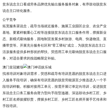
贫东说念主口看成劳务品牌优先输出服务服务对象，有序鼓动脱贫东
说念主口转化服务。
公平竞争
拓宽服务渠说念，疏导当场就近服务。施展工业园区企业、农业产业
基地、要紧样貌重心工程等连接脱贫东说念主口服务作用，撑握新业
态、新模式吸纳服务，因地制宜发展乡村旅游、电商、快递物流、直
播带货等。开展充分服务社区和“零工驿站”成立，为脱贫东说念主口
活泼服务提供多种形状的帮扶。荧惑用工单元吸纳脱贫东说念主口服
务，对适合要求的按战略限定补贴。
澳门皇冠赌场
找准培训对象培训需求，荧惑和疏导有培训意愿的脱贫东说念主口进
入服务手段培训，确保有培训意愿的脱贫劳能源至少推选进入一个手
段培训样貌。积极对接用工单元，按需开展订单定向培训，促进脱贫
东说念主口务工服务由膂力型向手段型迤逦。深远鼓动乡村工匠、乡
村工匠名师拔擢职责，撑握乡村工匠、乡村工匠名师开展手艺传承和
手段培训。