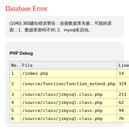
Database Error
(1040) 365建站错误警告：连接数据库失败，可能的原
因：1、数据库密码不对; 2、mysql未启动。
PHP Debug
No.
File
Line
1
/index.php
14
2
/source/function/function_extend.php
324
3
/source/class/jzmysql.class.php
211
4
/source/class/jzmysql.class.php
62
5
/source/class/jzmysql.class.php
94
6
/source/class/jzmysql.class.php
76