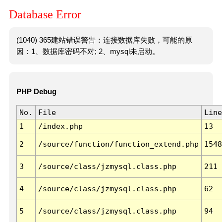
Database Error
(1040) 365建站错误警告：连接数据库失败，可能的原
因：1、数据库密码不对; 2、mysql未启动。
PHP Debug
No.
File
Line
1
/index.php
13
2
/source/function/function_extend.php
1548
3
/source/class/jzmysql.class.php
211
4
/source/class/jzmysql.class.php
62
5
/source/class/jzmysql.class.php
94