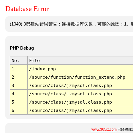
Database Error
(1040) 365建站错误警告：连接数据库失败，可能的原因：1、数
PHP Debug
No.
File
1
/index.php
2
/source/function/function_extend.php
3
/source/class/jzmysql.class.php
4
/source/class/jzmysql.class.php
5
/source/class/jzmysql.class.php
6
/source/class/jzmysql.class.php
www.365jz.com
已经将此