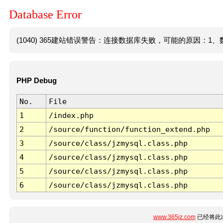
Database Error
(1040) 365建站错误警告：连接数据库失败，可能的原因：1、数
PHP Debug
No.
File
1
/index.php
2
/source/function/function_extend.php
3
/source/class/jzmysql.class.php
4
/source/class/jzmysql.class.php
5
/source/class/jzmysql.class.php
6
/source/class/jzmysql.class.php
www.365jz.com
已经将此