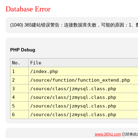
Database Error
(1040) 365建站错误警告：连接数据库失败，可能的原因：1、数
PHP Debug
No.
File
1
/index.php
2
/source/function/function_extend.php
3
/source/class/jzmysql.class.php
4
/source/class/jzmysql.class.php
5
/source/class/jzmysql.class.php
6
/source/class/jzmysql.class.php
www.365jz.com
已经将此