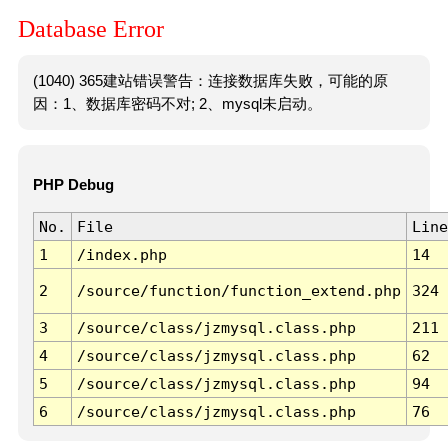
Database Error
(1040) 365建站错误警告：连接数据库失败，可能的原
因：1、数据库密码不对; 2、mysql未启动。
PHP Debug
No.
File
Line
1
/index.php
14
2
/source/function/function_extend.php
324
3
/source/class/jzmysql.class.php
211
4
/source/class/jzmysql.class.php
62
5
/source/class/jzmysql.class.php
94
6
/source/class/jzmysql.class.php
76