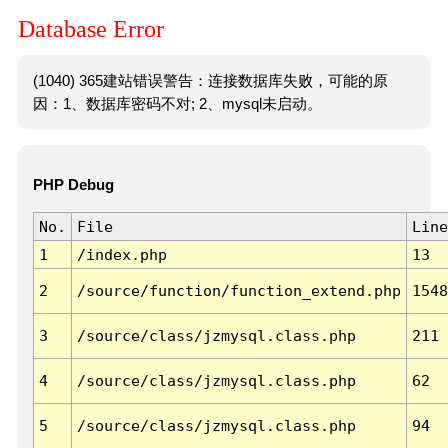
Database Error
(1040) 365建站错误警告：连接数据库失败，可能的原
因：1、数据库密码不对; 2、mysql未启动。
PHP Debug
No.
File
Line
1
/index.php
13
2
/source/function/function_extend.php
1548
3
/source/class/jzmysql.class.php
211
4
/source/class/jzmysql.class.php
62
5
/source/class/jzmysql.class.php
94